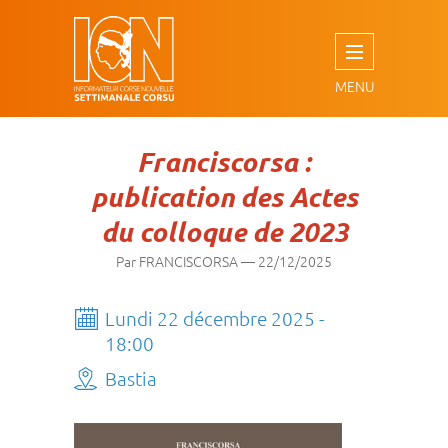
Aller
au
contenu
principal
Franciscorsa :
publication des Actes
du colloque de 2023
Par FRANCISCORSA
—
22/12/2025
Lundi 22 décembre 2025 -
18:00
Bastia