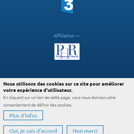
Affiliation
Suivez ICN
Nous utilisons des cookies sur ce site pour améliorer
votre expérience d'utilisateur.
En cliquant sur un lien de cette page, vous nous donnez votre
consentement de définir des cookies.
Plus d'infos
© ICN™ 2024
Mentions légales
Footer
Connexion
Oui, je suis d'accord
Non merci
menu