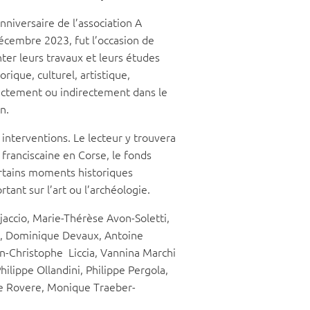
iversaire de l’association A
décembre 2023, fut l’occasion de
er leurs travaux et leurs études
rique, culturel, artistique,
rectement ou indirectement dans le
on.
s interventions. Le lecteur y trouvera
franciscaine en Corse, le fonds
ertains moments historiques
tant sur l’art ou l’archéologie.
jaccio, Marie-Thérèse Avon-Soletti,
tti, Dominique Devaux, Antoine
ean-Christophe
Liccia, Vannina Marchi
ilippe Ollandini, Philippe Pergola,
e Rovere, Monique Traeber-