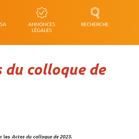
RSA
ANNONCES
RECHERCHE
LÉGALES
s du colloque de
r les
Actes du colloque de 2023
.