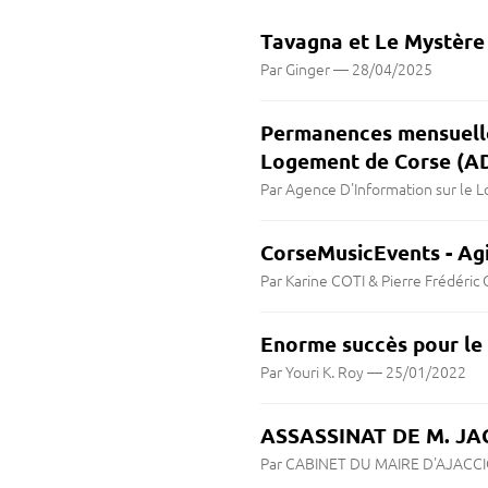
Tavagna et Le Mystère 
Par Ginger
—
28/04/2025
Permanences mensuelle
Logement de Corse (AD
Par Agence D'Information sur le 
CorseMusicEvents - Agi
Par Karine COTI & Pierre Frédér
Enorme succès pour le 
Par Youri K. Roy
—
25/01/2022
ASSASSINAT DE M. J
Par CABINET DU MAIRE D'AJACC