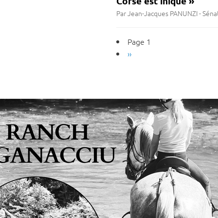
Corse est inique »
Par Jean-Jacques PANUNZI - Sénat
Pagination
Page 1
Page
››
suivante