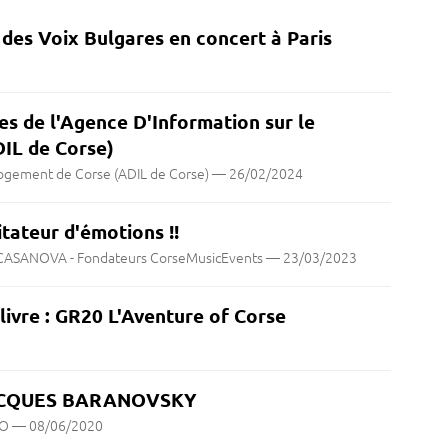
des Voix Bulgares en concert à Paris
s de l'Agence D'Information sur le
IL de Corse)
Logement de Corse (ADIL de Corse)
—
26/02/2024
tateur d'émotions !!
ic CASANOVA - Fondateurs CorseMusicEvents
—
23/03/2023
livre : GR20 L'Aventure of Corse
ACQUES BARANOVSKY
IO
—
08/06/2020