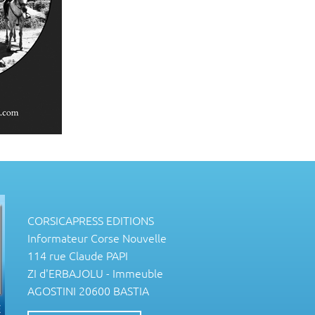
CORSICAPRESS EDITIONS
Informateur Corse Nouvelle
114 rue Claude PAPI
ZI d'ERBAJOLU - Immeuble
AGOSTINI 20600 BASTIA