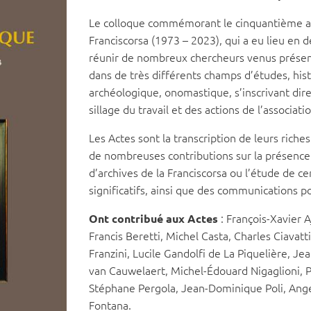
Le colloque commémorant le cinquantième ann
Franciscorsa (1973 – 2023), qui a eu lieu en 
réunir de nombreux chercheurs venus présent
dans de très différents champs d’études, histo
archéologique, onomastique, s’inscrivant di
sillage du travail et des actions de l’associati
Les Actes sont la transcription de leurs riche
de nombreuses contributions sur la présence 
d’archives de la Franciscorsa ou l’étude de c
significatifs, ainsi que des communications por
: François-Xavier A
Ont contribué aux Actes
Francis Beretti, Michel Casta, Charles Ciava
Franzini, Lucile Gandolfi de La Piquelière, J
van Cauwelaert, Michel-Édouard Nigaglioni, Ph
Stéphane Pergola, Jean-Dominique Poli, Ang
Fontana.