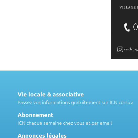
Vie locale & associative
Passez vos informations gratuitement sur ICN.corsica
Abonnement
ICN chaque semaine chez vous et par email
Annonces légales