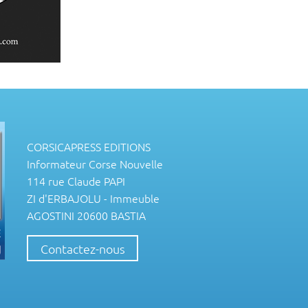
CORSICAPRESS EDITIONS
Informateur Corse Nouvelle
114 rue Claude PAPI
ZI d'ERBAJOLU - Immeuble
AGOSTINI 20600 BASTIA
Contactez-nous