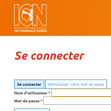
Aller
au
Main
contenu
principal
navigati
Se connecter
Réinitialiser votre mot de passe
Se connecter
Primary
Nom d'utilisateur
*
tabs
Mot de passe
*