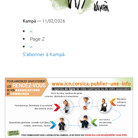
— 11/02/2026
Kampà
Pagination
Page
‹‹
précédente
Page 2
Page
››
S'abonner à Kampà
suivante