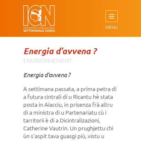
Aller
au
contenu
principal
Energia d’avvena ?
ENVIRONNEMENT
Energia d’avvena ?
A settimana passata, a prima petra di
a futura cintrali di u Ricantu hè stata
posta in Aiacciu, in prisenza frà altru
di a ministra di u Partenariatu cù i
tarritorii è di a Dicintralizazioni,
Catherine Vautrin. Un prughjettu chì
ùn s’aspit tava guasgi più, vistu u