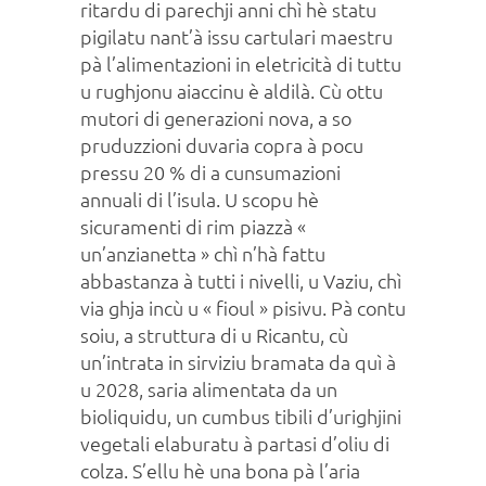
ritardu di parechji anni chì hè statu
pigilatu nant’à issu cartulari maestru
pà l’alimentazioni in eletricità di tuttu
u rughjonu aiaccinu è aldilà. Cù ottu
mutori di generazioni nova, a so
pruduzzioni duvaria copra à pocu
pressu 20 % di a cunsumazioni
annuali di l’isula. U scopu hè
sicuramenti di rim piazzà «
un’anzianetta » chì n’hà fattu
abbastanza à tutti i nivelli, u Vaziu, chì
via ghja incù u « fioul » pisivu. Pà contu
soiu, a struttura di u Ricantu, cù
un’intrata in sirviziu bramata da quì à
u 2028, saria alimentata da un
bioliquidu, un cumbus tibili d’urighjini
vegetali elaburatu à partasi d’oliu di
colza. S’ellu hè una bona pà l’aria