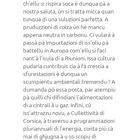
ch’ellu si rispira soca è dunqua pà a
nostra saluta, ùn si tratta micca quan
tunqua di una suluzioni parfetta. A
pruduzzioni di colza ùn hè mancu
appena neutra in carbonu. Ci vularà à
passà pà impurtazioni di iss’oliu pà
battellu in Auropa com’ellu si faci
nant’à l’isula di a Riunioni. Issa cultura
pudaria cuntribuis cia à fà crescia a
sfurestazioni è dunqua un
scumpientu ambientali tremendu ? A
dumanda pò essa posta, par asempiu
pà quilli chì difindiani l’alimentazioni
di a cintrali à u gaz. Infini, cù
iss’attrazzu novu, a Cullettività di
Corsica, à traversu a prugrammazioni
pluriannuali di l’energia, conta più cà
mai di ghjugna à u so scopu di