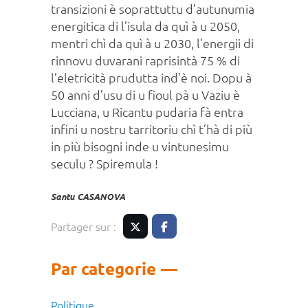
transizioni è soprattuttu d’autunumia
energitica di l’isula da quì à u 2050,
mentri chì da quì à u 2030, l’energii di
rinnovu duvarani raprisintà 75 % di
l’eletricità prudutta ind’è noi. Dopu à
50 anni d’usu di u fioul pà u Vaziu è
Lucciana, u Ricantu pudaria fà entra
infini u nostru tarritoriu chì t’hà di più
in più bisogni inde u vintunesimu
seculu ? Spiremula !
Santu CASANOVA
Partager sur :
Twitter
Facebook
Par categorie
Politique