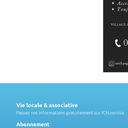
Vie locale & associative
Passez vos informations gratuitement sur ICN.corsica
Abonnement