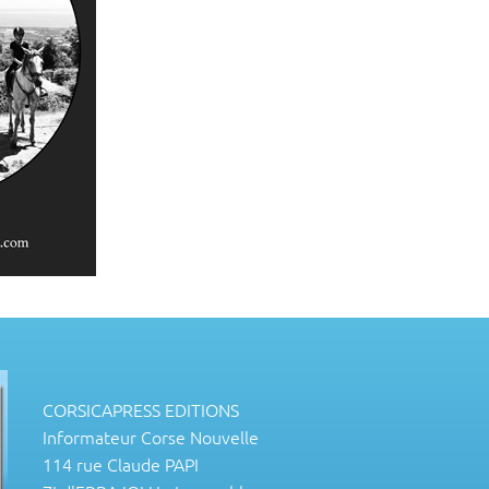
CORSICAPRESS EDITIONS
Informateur Corse Nouvelle
114 rue Claude PAPI