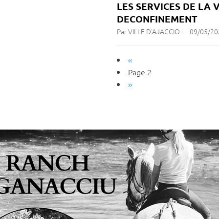
LES SERVICES DE LA 
DECONFINEMENT
Par VILLE D'AJACCIO
—
09/05/20
Pagination
Page
‹‹
précédente
Page 2
Page
››
suivante