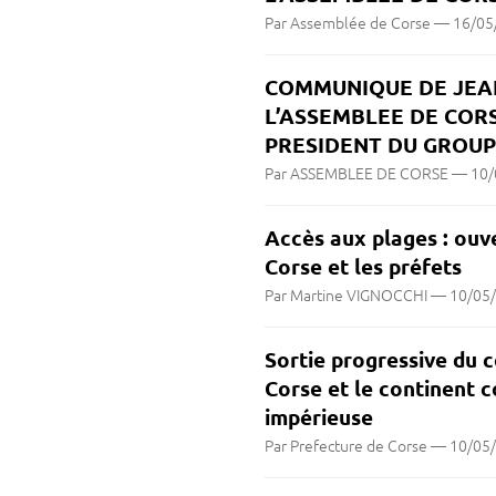
Par Assemblée de Corse
—
16/05
COMMUNIQUE DE JEAN
L’ASSEMBLEE DE COR
PRESIDENT DU GROUP
Par ASSEMBLEE DE CORSE
—
10/
Accès aux plages : ouv
Corse et les préfets
Par Martine VIGNOCCHI
—
10/05
Sortie progressive du 
Corse et le continent c
impérieuse
Par Prefecture de Corse
—
10/05