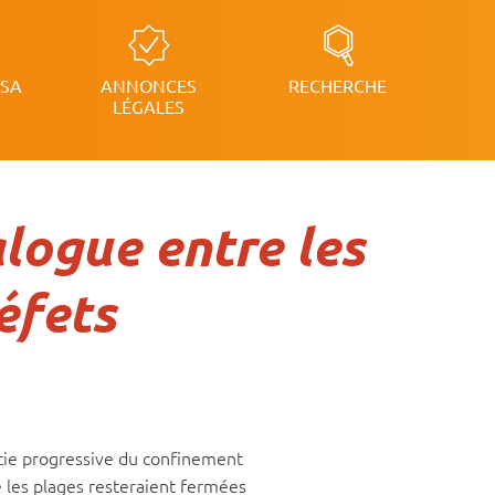
RSA
ANNONCES
RECHERCHE
LÉGALES
logue entre les
éfets
rtie progressive du confinement
 les plages resteraient fermées