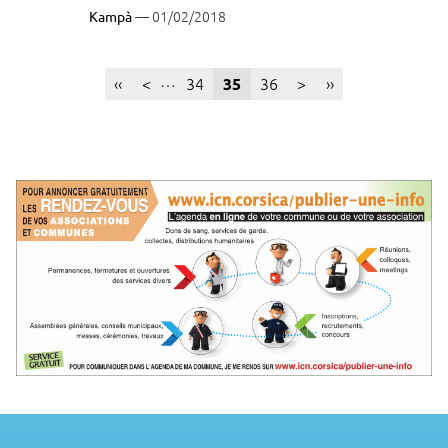
— 01/02/2018
Kampà
Pagination
…
Première
‹‹
Page
<
Page
34
Page
36
Page
>
Dernière
››
Page
35
page
précédente
suivante
page