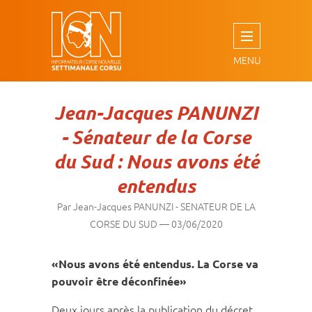
Aller
au
contenu
principal
Jean-Jacques PANUNZI
- Sénateur de la Corse
du Sud : Nous avons été
entendus
Par Jean-Jacques PANUNZI - SENATEUR DE LA
CORSE DU SUD
—
03/06/2020
«Nous avons été entendus. La Corse va
pouvoir être déconfinée»
Deux jours après la publication du décret