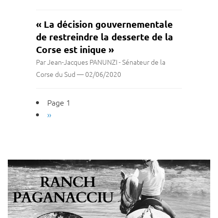
« La décision gouvernementale
de restreindre la desserte de la
Corse est inique »
Par Jean-Jacques PANUNZI - Sénateur de la
Corse du Sud
—
02/06/2020
Pagination
Page 1
Page
››
suivante