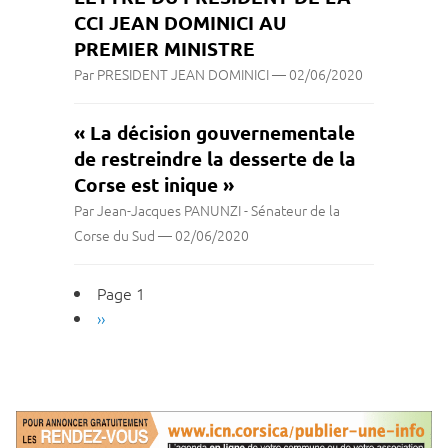
CCI JEAN DOMINICI AU
PREMIER MINISTRE
Par PRESIDENT JEAN DOMINICI
—
02/06/2020
« La décision gouvernementale
de restreindre la desserte de la
Corse est inique »
Par Jean-Jacques PANUNZI - Sénateur de la
Corse du Sud
—
02/06/2020
Pagination
Page 1
Page
››
suivante