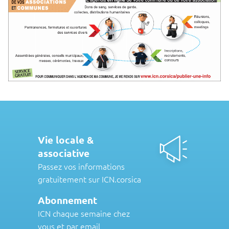
Vie locale &
associative
Passez vos informations
gratuitement sur ICN.corsica
Abonnement
ICN chaque semaine chez
vous et par email