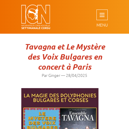
Aller
au
contenu
principal
Tavagna et Le Mystère
des Voix Bulgares en
concert à Paris
Par Ginger
—
28/04/2025