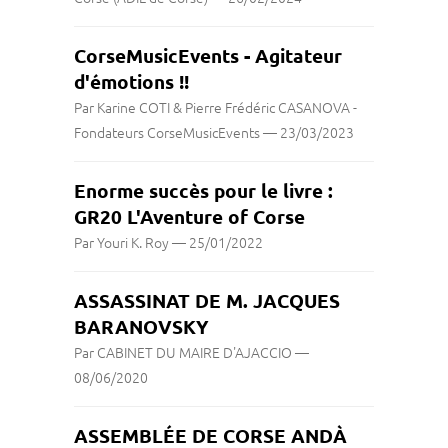
CorseMusicEvents - Agitateur
d'émotions !!
Par Karine COTI & Pierre Frédéric CASANOVA -
Fondateurs CorseMusicEvents
—
23/03/2023
Enorme succès pour le livre :
GR20 L'Aventure of Corse
Par Youri K. Roy
—
25/01/2022
ASSASSINAT DE M. JACQUES
BARANOVSKY
Par CABINET DU MAIRE D'AJACCIO
—
08/06/2020
ASSEMBLÉE DE CORSE ANDÀ