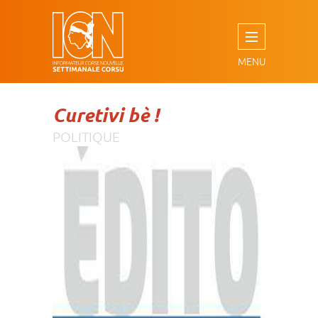
Aller
au
contenu
principal
Curetivi bè !
POLITIQUE