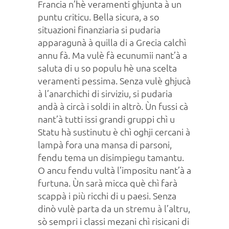
Francia n’hè veramenti ghjunta à un
puntu criticu. Bella sicura, a so
situazioni finanziaria si pudaria
apparagunà à quilla di a Grecia calchì
annu fà. Ma vulè fà ecunumii nant’à a
saluta di u so populu hè una scelta
veramenti pessima. Senza vulè ghjucà
à l’anarchichi di sirviziu, si pudaria
andà à circà i soldi in altrò. Ùn fussi cà
nant’à tutti issi grandi gruppi chì u
Statu hà sustinutu è chì oghji cercani à
lampà fora una mansa di parsoni,
fendu tema un disimpiegu tamantu.
O ancu fendu vultà l’impositu nant’à a
furtuna. Ùn sarà micca què chì farà
scappà i più ricchi di u paesi. Senza
dinò vulè parta da un stremu à l’altru,
sò sempri i classi mezani chì risicani di