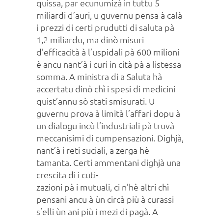
quissa, par ecunumizà in tuttu 5
miliardi d’auri, u guvernu pensa à calà
i prezzi di certi prudutti di saluta pà
1,2 miliardu, ma dinò misuri
d’efficacità à l’uspidali pà 600 milioni
è ancu nant’à i curi in cità pà a listessa
somma. A ministra di a Saluta hà
accertatu dinò chì i spesi di medicini
quist’annu sò stati smisurati. U
guvernu prova à limità l’affari dopu à
un dialogu incù l’industriali pà truvà
meccanisimi di cumpensazioni. Dighjà,
nant’à i reti suciali, a zerga hè
tamanta. Certi ammentani dighjà una
crescita di i cuti-
zazioni pà i mutuali, ci n’hè altri chì
pensani ancu à ùn circà più à curassi
s’elli ùn ani più i mezi di pagà. A