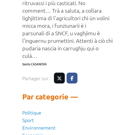
ritruvassi i più casticati. No
comment… Trà a saluta, a collara
lighjittima di l’agricultori chì ùn volini
micca mora, i funziunarii è i
parsunali di a SNCF, u vaghjimu è
l’inguernu prumettini. Attenti à ciò chì
pudaria nascia in carrughju quì o
culà…
Santu CASANOVA
Partager sur :
Twitter
Facebook
Par categorie
Politique
Sport
Environnement
Economie