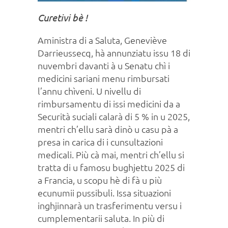
Curetivi bè !
Aministra di a Saluta, Geneviève
Darrieussecq, hà annunziatu issu 18 di
nuvembri davanti à u Senatu chì i
medicini sariani menu rimbursati
l’annu chìveni. U nivellu di
rimbursamentu di issi medicini da a
Securità suciali calarà di 5 % in u 2025,
mentri ch’ellu sarà dinò u casu pà a
presa in carica di i cunsultazioni
medicali. Più cà mai, mentri ch’ellu si
tratta di u famosu bughjettu 2025 di
a Francia, u scopu hè di fà u più
ecunumii pussibuli. Issa situazioni
inghjinnarà un trasferimentu versu i
cumplementarii saluta. In più di